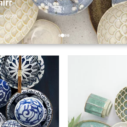
irr
che Küche