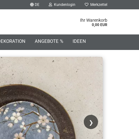
DE
Kundenlogin
Merkzettel
he...
Ihr Warenkorb
0,00 EUR
DEKORATION
ANGEBOTE %
IDEEN
o erstellen
wort vergessen?
❯