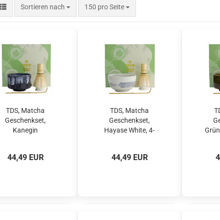
Sortieren nach
pro Seite
Sortieren nach
150 pro Seite
TDS, Matcha
TDS, Matcha
T
Geschenkset,
Geschenkset,
Ge
Kanegin
Hayase White, 4-
Grün/
Green/Navy, 4-tlg.,
tlg., Ø 13x7cm,
Ø 12
Ø 11x8cm, Art.-Nr.
Art.-Nr. 33375
44,49 EUR
44,49 EUR
4
33374