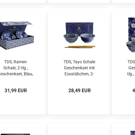
TDS, Ramen
TDS, Tayo Schale
TDS
Schale, 2-tlg.,
Geschenkset mit
Ges
eschenkset, Blau,
Essstäbchen, 2-
tlg.
Ø 19x7,5cm
tlg., Blue/White, Ø
B
1100ml, Art.-Nr.
15x7cm 550ml ,
15x
31,99 EUR
28,49 EUR
4
33228
Art.-Nr. 33791
Ar