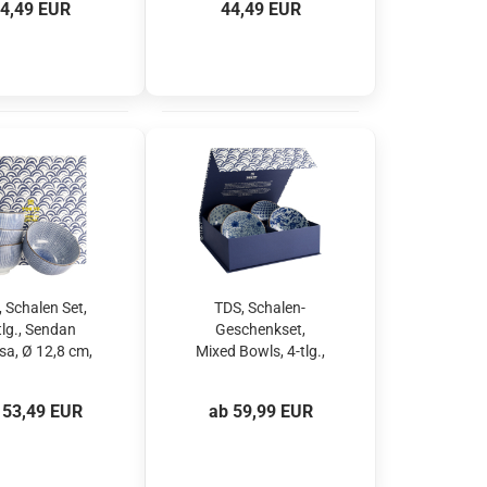
4,49 EUR
44,49 EUR
617386
617409
 Schalen Set,
TDS, Schalen-
tlg., Sendan
Geschenkset,
sa, Ø 12,8 cm,
Mixed Bowls, 4-tlg.,
t.-Nr. 22511
Ø 13.2x7.2cm
500ml, Art.-Nr.
 53,49 EUR
ab 59,99 EUR
33217