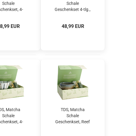
Schale
Schale
chenkset, 4-
Geschenkset 4-tlg.,
 14,5 x 6,5 cm,
14,5 x 6,5 cm,
 Green, Art.-
Unofu Brown
8,99 EUR
48,99 EUR
Nr. 34079
White, Art.-Nr.
34080
DS, Matcha
TDS, Matcha
Schale
Schale
chenkset, 4-
Geschenkset, Reef
., 13 x 8 cm,
Blue, 4-tlg.,
usa, Art.-Nr.
12,7x7cm, Art.-Nr.