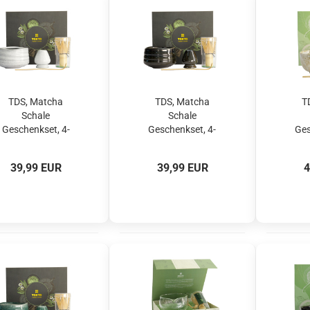
TDS, Matcha
TDS, Matcha
T
Schale
Schale
Geschenkset, 4-
Geschenkset, 4-
Ges
tlg., 11 x 8 cm,
tlg., 11 x 8 cm,
tlg
Grau, Art.-Nr.
Schwarz, Art.-Nr.
Yuki
39,99 EUR
39,99 EUR
4
22118
22119