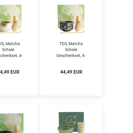
DS, Matcha
TDS, Matcha
Schale
Schale
chenkset, 4-
Geschenkset, 4-
., 11 x 8 cm,
tlg., 11 x 8 cm,
shino, Art.-Nr.
Kanegin Grey, Art.-
4,49 EUR
44,49 EUR
33002
Nr. 33004