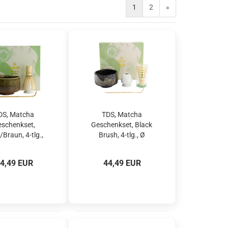
1
2
»
DS, Matcha
TDS, Matcha
schenkset,
Geschenkset, Black
Braun, 4-tlg.,
Brush, 4-tlg., Ø
x7,5cm, Art.-
12x7,5cm , Art.-Nr.
Nr. 33412
33975
4,49 EUR
44,49 EUR