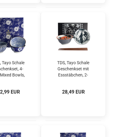
, Tayo Schale
TDS, Tayo Schale
chenkset, 4-
Geschenkset mit
, Mixed Bowls,
Essstäbchen, 2-
lau/Weiß, Ø
tlg., Asakusa, Ø
7cm 550ml ,
14,8x7cm 550ml,
2,99 EUR
28,49 EUR
t.-Nr. 33792
Art.-Nr. 33604