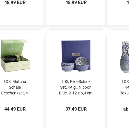
48,99 EUR
48,99 EUR
4
Nr. 34081
Green, Art.-Nr.
34082
TDS, Matcha
TDS, Reis-Schale
TDS,
Schale
Set, 4-tlg., Nippon
4-
Geschenkset, 4-
Blue, Ø 12 x 6,4 cm
Toku
tlg., 12,7x7cm,
300 ml, Art.-Nr.
Ar
Sakura Black, Art.-
16040
44,49 EUR
37,49 EUR
ab
Nr. 617416