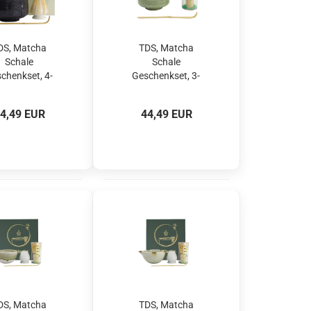
DS, Matcha
TDS, Matcha
Schale
Schale
chenkset, 4-
Geschenkset, 3-
g., 12x7,5cm,
tlg., 12,5x7,2cm,
o Black, Art.-
Yomogi Green, Art.-
4,49 EUR
44,49 EUR
Nr. 33411
Nr. 34060
DS, Matcha
TDS, Matcha