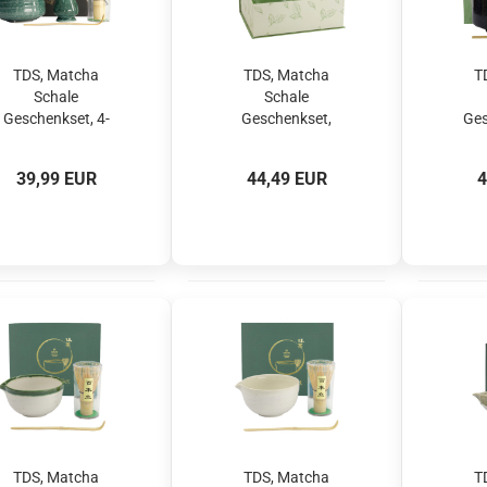
TDS, Matcha
TDS, Matcha
T
Schale
Schale
Geschenkset, 4-
Geschenkset,
Ges
tlg., 11 x 8 cm,
Glass, 4-tlg.,
tl
Grün, Art.-Nr.
12,5x7,5cm, Glass,
Akey
39,99 EUR
44,49 EUR
4
22117
Art.-Nr. 37203
TDS, Matcha
TDS, Matcha
T