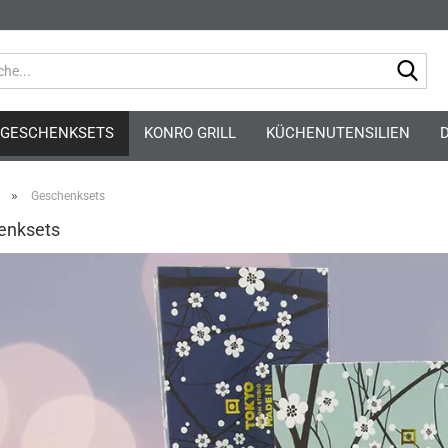
Suc
GESCHENKSETS
KONRO GRILL
KÜCHENUTENSILIEN
»
Geschenksets
enksets
Kont
Pass