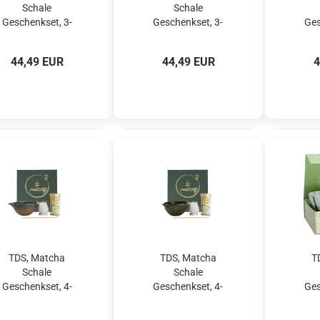
Schale
Schale
Geschenkset, 3-
Geschenkset, 3-
Ges
tlg., 13x7,2cm,
tlg., 13x7,2cm,
tlg.,
White Oribe, Art.-
White, Art.-Nr.
Sasa
44,49 EUR
44,49 EUR
4
Nr. 34061
34062
TDS, Matcha
TDS, Matcha
T
Schale
Schale
Geschenkset, 4-
Geschenkset, 4-
Ges
tlg., 14,5 x 6,5 cm,
tlg., 14,5 x 6,5 cm,
tlg
Hisui Green, Art.-
Amano Oribe
Tok