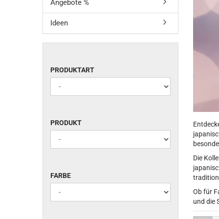
Angebote %
Ideen
PRODUKTART
PRODUKTART
PRODUKT
PRODUKT
Entdeck
japanisc
besonder
Die Koll
japanisc
FARBE
FARBE
traditio
Ob für F
und die 