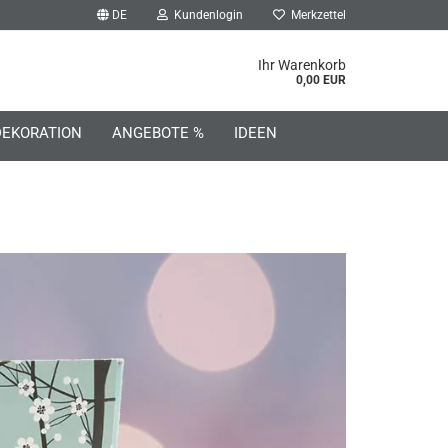
DE
Kundenlogin
Merkzettel
he...
Ihr Warenkorb
0,00 EUR
DEKORATION
ANGEBOTE %
IDEEN
o erstellen
wort vergessen?