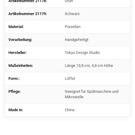
Artikelnummer
21178
:
Grün
Artikelnummer
21179
:
Schwarz
Material:
Porzellan
Verarbeitung:
Handgefertigt
Hersteller:
Tokyo Design Studio
Maßeinheiten:
Länge 13,8 cm, 4,8 cm Höhe
Form::
Löffel
Pflege:
Geeignet für Spülmaschine und
Mikrowelle
Made in:
China