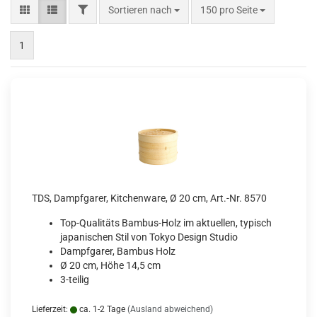
FILTER
Sortieren nach
pro Seite
Sortieren nach
150 pro Seite
1
TDS, Dampfgarer, Kitchenware, Ø 20 cm, Art.-Nr. 8570
Top-Qualitäts Bambus-Holz im aktuellen, typisch
japanischen Stil von Tokyo Design Studio
Dampfgarer, Bambus Holz
Ø 20 cm, Höhe 14,5 cm
3-teilig
Lieferzeit:
ca. 1-2 Tage
(Ausland abweichend)