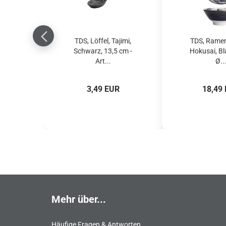
TDS, Löffel, Tajimi,
TDS, Ramen
Schwarz, 13,5 cm -
Hokusai, Bl
Art...
Ø..
3,49 EUR
18,49
Mehr über...
Häufige Fragen & Antworten