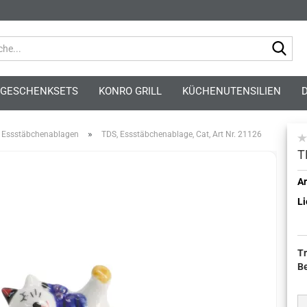
Suc
GESCHENKSETS
KONRO GRILL
KÜCHENUTENSILIEN
»
Essstäbchenablagen
TDS, Essstäbchenablage, Cat, Art Nr. 21126
T
Ar
Kont
Li
Pass
T
B