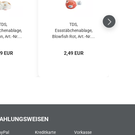
TDS,
TDS,
chenablage,
Essstäbchenablage,
, Art.-Nr....
Blowfish Rot, Art.-Nr....
49 EUR
2,49 EUR
AHLUNGSWEISEN
ayPal
Kreditkarte
Vorkasse