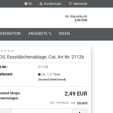
DE
Kundenlogin
Merkzettel
he...
Ihr Warenkorb
0,00 EUR
DEKORATION
ANGEBOTE %
IDEEN
DS, Essstäbchenablage, Cat, Art Nr. 21126
t.Nr.:
21126
o erstellen
eferzeit:
ca. 1-2 Tage
(Ausland abweichend)
wort vergessen?
2,49 EUR
rusted Shops
ewertungen:
inkl. 19% MwSt. zzgl.
Versand