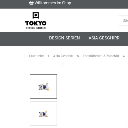
Willkommen im Shop
DESIGN-SERIEN
ASIA GESCHIRR
»
»
»
Startseite
Asia Geschirr
Essstäbchen & Zubehör