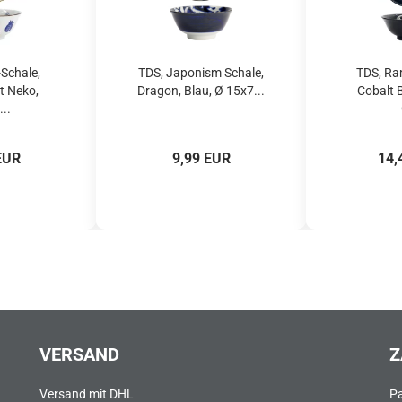
Schale,
TDS, Japonism Schale,
TDS, Ra
t Neko,
Dragon, Blau, Ø 15x7...
Cobalt 
...
EUR
9,99 EUR
14,
VERSAND
Z
Versand mit DHL
P