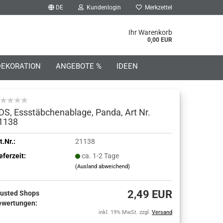
DE
Kundenlogin
Merkzettel
he...
Ihr Warenkorb
0,00 EUR
DEKORATION
ANGEBOTE %
IDEEN
DS, Essstäbchenablage, Panda, Art Nr.
1138
o erstellen
t.Nr.:
21138
eferzeit:
ca. 1-2 Tage
wort vergessen?
(Ausland abweichend)
2,49 EUR
rusted Shops
ewertungen:
inkl. 19% MwSt. zzgl.
Versand