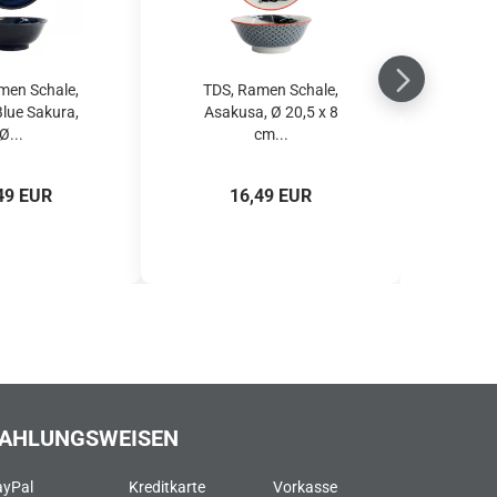
men Schale,
TDS, Ramen Schale,
Blue Sakura,
Asakusa, Ø 20,5 x 8
Ø...
cm...
49 EUR
16,49 EUR
AHLUNGSWEISEN
ayPal
Kreditkarte
Vorkasse