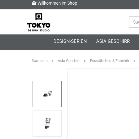
Willkommen im Shop
DESIGN-SERIEN
ASIA GESCHIRR
»
»
»
Startseite
Asia Geschirr
Essstäbchen & Zubehör