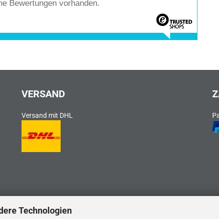
ine Bewertungen vorhanden.
VERSAND
Z
Versand mit DHL
P
dere Technologien