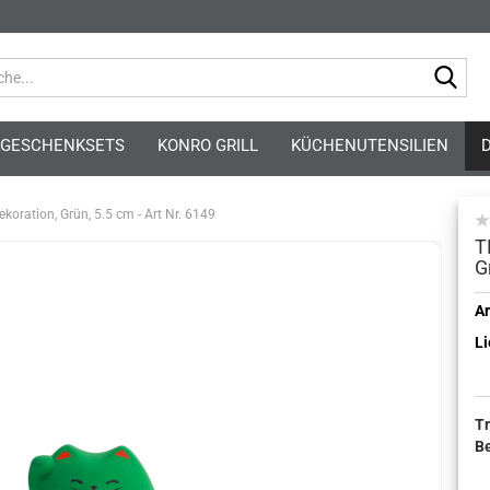
Suc
GESCHENKSETS
KONRO GRILL
KÜCHENUTENSILIEN
ekoration, Grün, 5.5 cm - Art Nr. 6149
T
G
Kont
Ar
Li
Pass
T
B