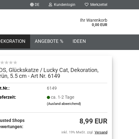
DE
Kundenlogin
Merkzettel
he...
Ihr Warenkorb
0,00 EUR
DEKORATION
ANGEBOTE %
IDEEN
DS, Glückskatze / Lucky Cat, Dekoration,
rün, 5.5 cm - Art Nr. 6149
o erstellen
t.Nr.:
6149
eferzeit:
ca. 1-2 Tage
wort vergessen?
(Ausland abweichend)
8,99 EUR
rusted Shops
ewertungen:
inkl. 19% MwSt. zzgl.
Versand