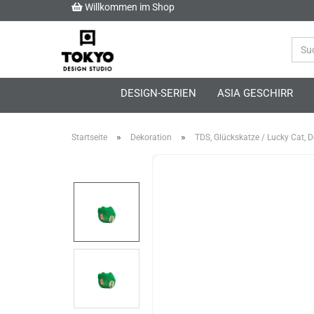
Willkommen im Shop
DESIGN-SERIEN
ASIA GESCHIRR
»
»
Startseite
Dekoration
TDS, Glückskatze / Lucky Cat, D