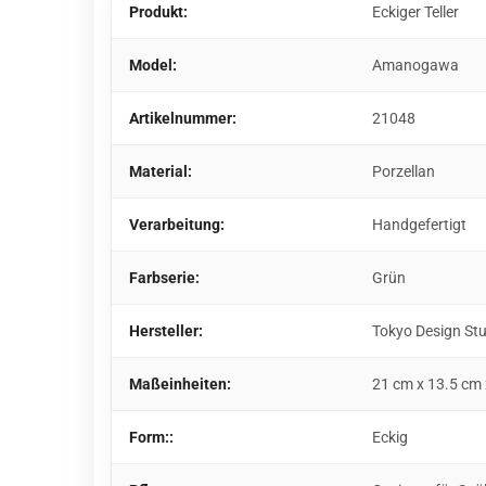
Produkt:
Eckiger Teller
Model:
Amanogawa
Artikelnummer:
21048
Material:
Porzellan
Verarbeitung:
Handgefertigt
Farbserie:
Grün
Hersteller:
Tokyo Design St
Maßeinheiten:
21 cm x 13.5 cm
Form::
Eckig