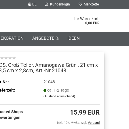
DE
Kundenlogin
Merkzettel
he...
Ihr Warenkorb
0,00 EUR
DEKORATION
ANGEBOTE %
IDEEN
DS, Groß Teller, Amanogawa Grün , 21 cm x
3,5 cm x 2,8cm, Art.-Nr.21048
o erstellen
t.Nr.:
21048
eferzeit:
ca. 1-2 Tage
wort vergessen?
(Ausland abweichend)
15,99 EUR
rusted Shops
ewertungen:
inkl. 19% MwSt. zzgl.
Versand