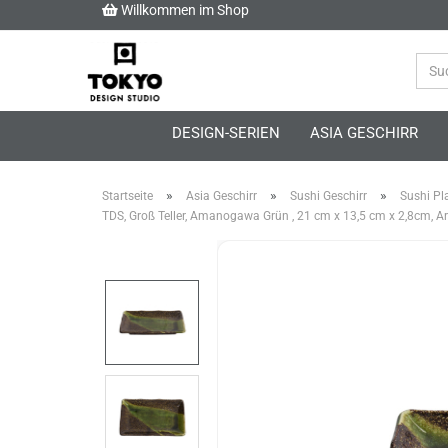
Willkommen im Shop
DESIGN-SERIEN
ASIA GESCHIRR
»
»
»
Startseite
Asia Geschirr
Sushi Geschirr
Sushi Pl
TDS, Groß Teller, Amanogawa Grün , 21 cm x 13,5 cm x 2,8cm, Ar