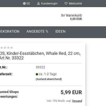
DE
Kundenlogin
Merkzettel
he...
Ihr Warenkorb
0,00 EUR
DEKORATION
ANGEBOTE %
IDEEN
DS, Kinder-Essstäbchen, Whale Red, 22 cm,
 Art Nr. 33322
o erstellen
t.Nr.:
33322
eferzeit:
ca. 1-2 Tage
wort vergessen?
(Ausland abweichend)
5,99 EUR
rusted Shops
ewertungen:
inkl. 19% MwSt. zzgl.
Versand