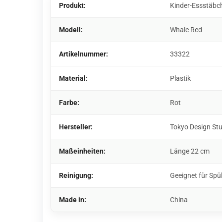
Produkt:
Kinder-Essstäbc
Modell:
Whale Red
Artikelnummer:
33322
Material:
Plastik
Farbe:
Rot
Hersteller:
Tokyo Design St
Maßeinheiten:
Länge 22 cm
Reinigung:
Geeignet für Sp
Made in:
China