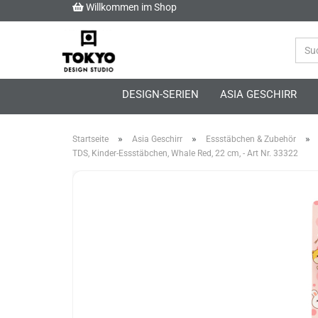
Willkommen im Shop
DESIGN-SERIEN
ASIA GESCHIRR
»
»
»
Startseite
Asia Geschirr
Essstäbchen & Zubehör
TDS, Kinder-Essstäbchen, Whale Red, 22 cm, - Art Nr. 33322