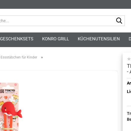
Suc
GESCHENKSETS
KONRO GRILL
KÜCHENUTENSILIEN
»
Essstäbchen für Kinder
T
-
Kont
Ar
Li
Pass
T
B