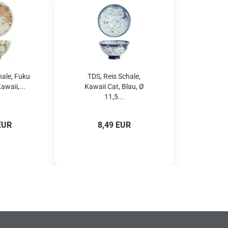
hale, Fuku
TDS, Reis Schale,
awaii,...
Kawaii Cat, Blau, Ø
11,5...
EUR
8,49 EUR