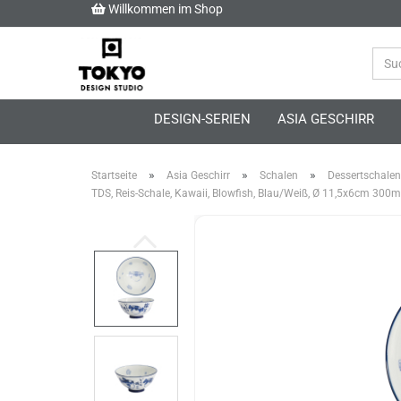
Willkommen im Shop
DESIGN-SERIEN
ASIA GESCHIRR
»
»
»
Startseite
Asia Geschirr
Schalen
Dessertschalen
TDS, Reis-Schale, Kawaii, Blowfish, Blau/Weiß, Ø 11,5x6cm 300ml