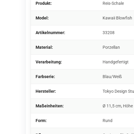
Produkt:
Reis-Schale
Model:
Kawaii Blowfish
Artikelnummer:
33208
Material:
Porzellan
Verarbeitung:
Handgefertigt
Farbserie:
Blau/Weiß
Hersteller:
Tokyo Design St
Maßeinheiten:
Ø 11,5 cm, Höhe 
Form:
Rund