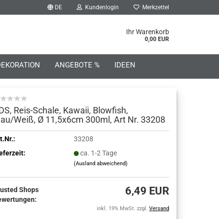
DE
Kundenlogin
Merkzettel
he...
Ihr Warenkorb
0,00 EUR
DEKORATION
ANGEBOTE %
IDEEN
DS, Reis-Schale, Kawaii, Blowfish,
lau/Weiß, Ø 11,5x6cm 300ml, Art Nr. 33208
o erstellen
t.Nr.:
33208
eferzeit:
ca. 1-2 Tage
wort vergessen?
(Ausland abweichend)
6,49 EUR
rusted Shops
ewertungen:
inkl. 19% MwSt. zzgl.
Versand