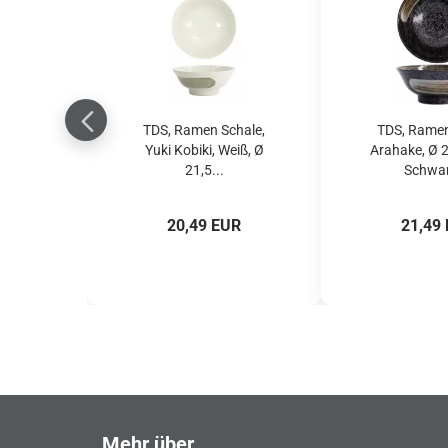
TDS, Ramen Schale,
TDS, Ramen
Yuki Kobiki, Weiß, Ø
Arahake, Ø 
21,5...
Schwarz
20,49 EUR
21,49
Mehr über...