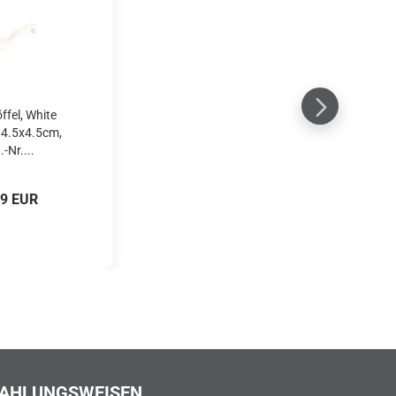
ffel, White
 14.5x4.5cm,
.-Nr....
99 EUR
AHLUNGSWEISEN