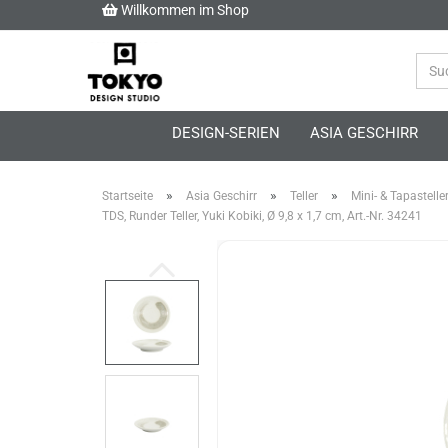
Willkommen im Shop
DESIGN-SERIEN
ASIA GESCHIRR
»
»
»
Startseite
Asia Geschirr
Teller
Mini- & Tapastelle
TDS, Runder Teller, Yuki Kobiki, Ø 9,8 x 1,7 cm, Art.-Nr. 34241