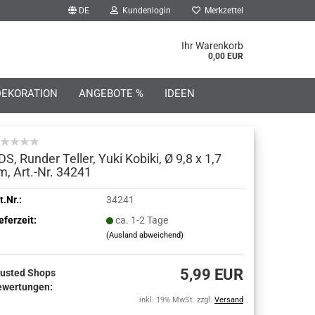
DE
Kundenlogin
Merkzettel
he...
Ihr Warenkorb
0,00 EUR
DEKORATION
ANGEBOTE %
IDEEN
DS, Runder Teller, Yuki Kobiki, Ø 9,8 x 1,7
m, Art.-Nr. 34241
o erstellen
t.Nr.:
34241
eferzeit:
ca. 1-2 Tage
wort vergessen?
(Ausland abweichend)
5,99 EUR
rusted Shops
ewertungen:
inkl. 19% MwSt. zzgl.
Versand