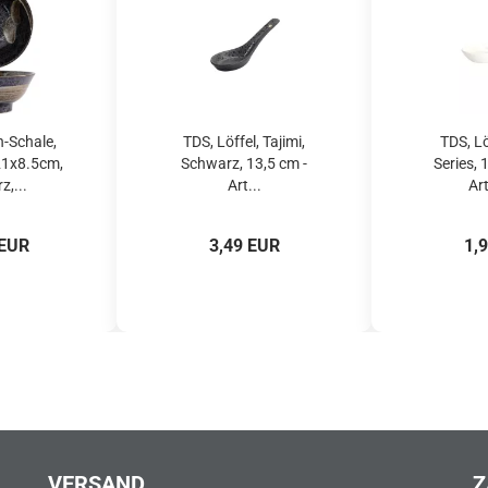
-Schale,
TDS, Löffel, Tajimi,
TDS, Lö
21x8.5cm,
Schwarz, 13,5 cm -
Series,
,...
Art...
Art
 EUR
3,49 EUR
1,
VERSAND
Z