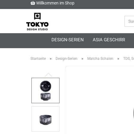
Willkommen im Shop
DESIGN-SERIEN
ASIA GESCHIRR
»
»
»
Startseite
Design-Serien
Matcha Schalen
TDS, S