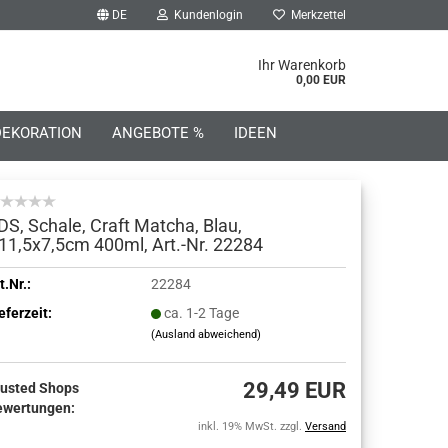
DE
Kundenlogin
Merkzettel
he...
Ihr Warenkorb
0,00 EUR
DEKORATION
ANGEBOTE %
IDEEN
DS, Schale, Craft Matcha, Blau,
11,5x7,5cm 400ml, Art.-Nr. 22284
o erstellen
t.Nr.:
22284
eferzeit:
ca. 1-2 Tage
wort vergessen?
(Ausland abweichend)
29,49 EUR
rusted Shops
ewertungen:
inkl. 19% MwSt. zzgl.
Versand