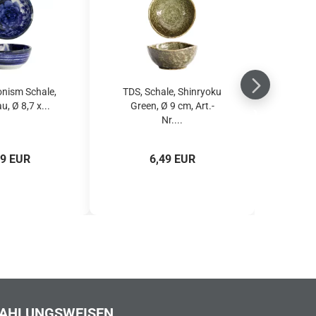
nism Schale,
TDS, Schale, Shinryoku
u, Ø 8,7 x...
Green, Ø 9 cm, Art.-
Nr....
99 EUR
6,49 EUR
AHLUNGSWEISEN