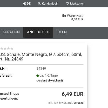
DE
Kundenlogin
Merkzettel
he...
Ihr Warenkorb
0,00 EUR
DEKORATION
ANGEBOTE %
IDEEN
DS, Schale, Monte Negro, Ø 7.5x4cm, 60ml,
rt.-Nr. 24349
o erstellen
t.Nr.:
24349
eferzeit:
ca. 1-2 Tage
wort vergessen?
(Ausland abweichend)
6,49 EUR
rusted Shops
ewertungen:
inkl. 19% MwSt. zzgl.
Versand