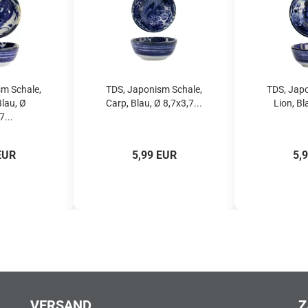
m Schale,
TDS, Japonism Schale,
TDS, Japo
lau, Ø
Carp, Blau, Ø 8,7x3,7...
Lion, Bla
7...
EUR
5,99 EUR
5,
VERSAND
Z