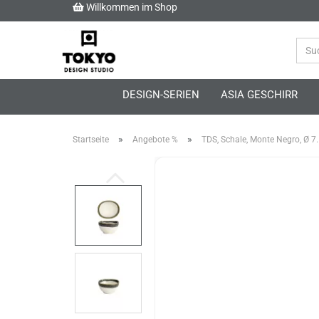
Willkommen im Shop
DESIGN-SERIEN
ASIA GESCHIRR
»
»
Startseite
Angebote %
TDS, Schale, Monte Negro, Ø 7