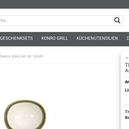
Suc
GESCHENKSETS
KONRO GRILL
KÜCHENUTENSILIEN
.5x4cm, 60ml, Art.-Nr. 24349
T
A
Kont
Ar
Li
Pass
T
B