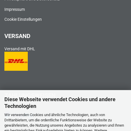
Impressum
Cookie Einstellungen
VERSAND
Versand mit DHL
ZAHLUNGSWEISEN
Diese Webseite verwendet Cookies und andere
Technologien
PayPal
Wir verwenden Cookies und ähnliche Technologien, auch von
Drittanbietern, um die ordentliche Funktionsweise der Website zu
gewährleisten, die Nutzung unseres Angebotes zu analysieren und Ihnen
ein bestmögliches Einkaufserlebnis bieten zu können. Weitere