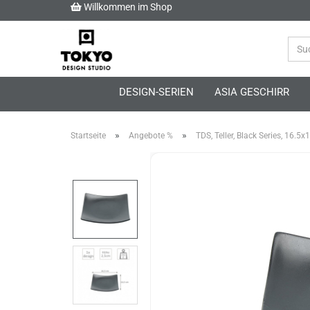
Willkommen im Shop
DESIGN-SERIEN
ASIA GESCHIRR
»
»
Startseite
Angebote %
TDS, Teller, Black Series, 16.5x