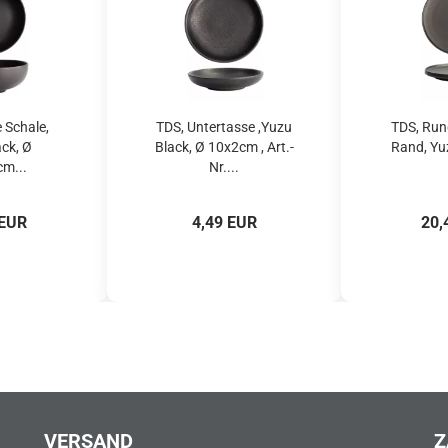
 Schale,
TDS, Untertasse ,Yuzu
TDS, Run
ck, Ø
Black, Ø 10x2cm , Art.-
Rand, Yuz
m...
Nr....
 EUR
4,49 EUR
20,
VERSAND
Z