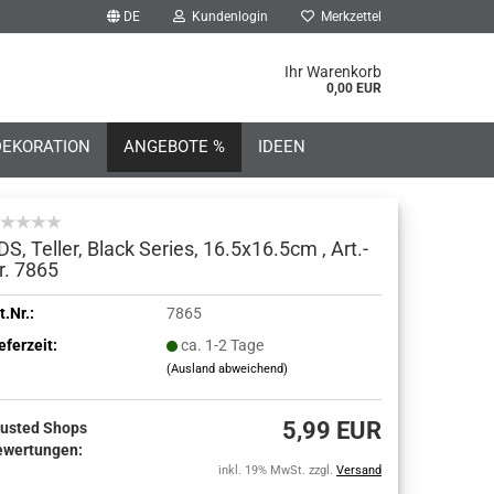
DE
Kundenlogin
Merkzettel
he...
Ihr Warenkorb
0,00 EUR
DEKORATION
ANGEBOTE %
IDEEN
DS, Teller, Black Series, 16.5x16.5cm , Art.-
r. 7865
o erstellen
t.Nr.:
7865
eferzeit:
ca. 1-2 Tage
wort vergessen?
(Ausland abweichend)
5,99 EUR
rusted Shops
ewertungen:
inkl. 19% MwSt. zzgl.
Versand