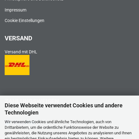
Impressum
Cookie Einstellungen
VERSAND
Versand mit DHL
ZAHLUNGSWEISEN
Diese Webseite verwendet Cookies und andere
Technologien
PayPal
Wir verwenden Cookies und ähnliche Technologien, auch von
Drittanbietern, um die ordentliche Funktionsweise der Website zu
gewährleisten, die Nutzung unseres Angebotes zu analysieren und Ihnen
ein bestmögliches Einkaufserlebnis bieten zu können. Weitere