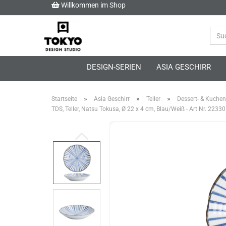
Willkommen im Shop
DESIGN-SERIEN
ASIA GESCHIRR
»
»
»
Startseite
Asia Geschirr
Teller
Dessert- & Kuchent
TDS, Teller, Natsu Tokusa, Ø 22 x 4 cm, Blau/Weiß - Art Nr. 22330