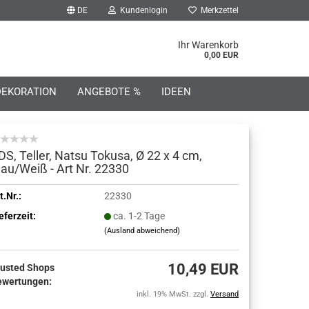
DE
Kundenlogin
Merkzettel
he...
Ihr Warenkorb
0,00 EUR
DEKORATION
ANGEBOTE %
IDEEN
DS, Teller, Natsu Tokusa, Ø 22 x 4 cm,
lau/Weiß - Art Nr. 22330
o erstellen
t.Nr.:
22330
eferzeit:
ca. 1-2 Tage
wort vergessen?
(Ausland abweichend)
10,49 EUR
rusted Shops
ewertungen:
inkl. 19% MwSt. zzgl.
Versand