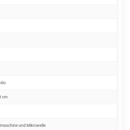
udio
3 cm
lmaschine und Mikrowelle