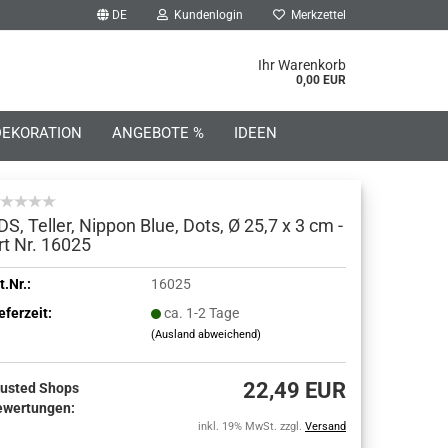
DE
Kundenlogin
Merkzettel
he...
Ihr Warenkorb
0,00 EUR
DEKORATION
ANGEBOTE %
IDEEN
DS, Teller, Nippon Blue, Dots, Ø 25,7 x 3 cm -
rt Nr. 16025
o erstellen
t.Nr.:
16025
eferzeit:
ca. 1-2 Tage
wort vergessen?
(Ausland abweichend)
22,49 EUR
rusted Shops
ewertungen:
inkl. 19% MwSt. zzgl.
Versand