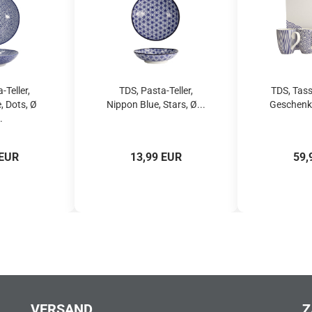
-Teller,
TDS, Pasta-Teller,
TDS, Tasse
, Dots, Ø
Nippon Blue, Stars, Ø...
Geschenks
.
 EUR
13,99 EUR
59,
VERSAND
Z