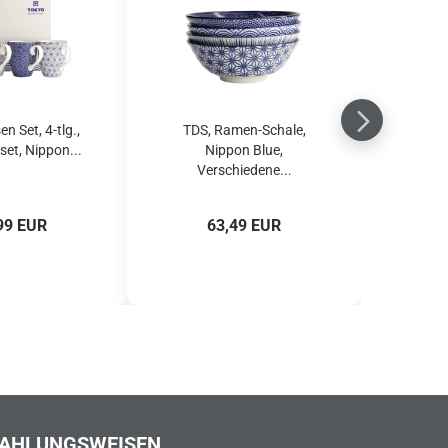
n Set, 4-tlg.,
TDS, Ramen-Schale,
et, Nippon...
Nippon Blue,
Verschiedene...
99 EUR
63,49 EUR
AHLUNGSWEISEN