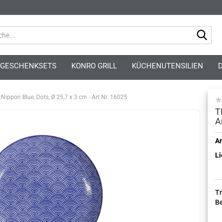
Suc
GESCHENKSETS
KONRO GRILL
KÜCHENUTENSILIEN
, Nippon Blue, Dots, Ø 25,7 x 3 cm - Art Nr. 16025
T
A
Kont
Ar
Li
Pass
T
B