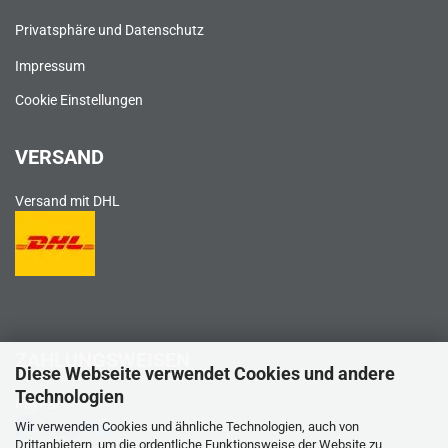
Privatsphäre und Datenschutz
Impressum
Cookie Einstellungen
VERSAND
Versand mit DHL
ZAHLUNGSWEISEN
Diese Webseite verwendet Cookies und andere
Technologien
PayPal
Wir verwenden Cookies und ähnliche Technologien, auch von
Drittanbietern, um die ordentliche Funktionsweise der Website zu