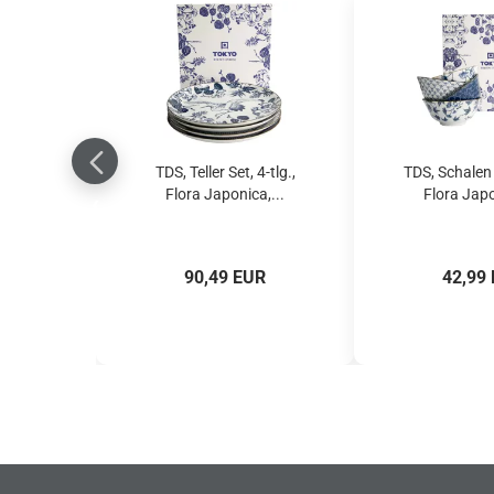
TDS, Teller Set, 4-tlg.,
TDS, Schalen S
Flora Japonica,...
Flora Japo
90,49 EUR
42,99