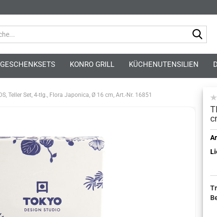
Suc
GESCHENKSETS
KONRO GRILL
KÜCHENUTENSILIEN
DS, Teller Set, 4-tlg., Flora Japonica, Ø 16 cm, Art.-Nr. 16851
T
c
Kont
Ar
Li
Pass
T
B