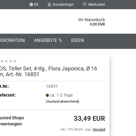
DE
Kundenlogin
Merkzettel
he...
Ihr Warenkorb
0,00 EUR
DEKORATION
ANGEBOTE %
IDEEN
DS, Teller Set, 4-tlg., Flora Japonica, Ø 16
m, Art.-Nr. 16851
o erstellen
t.Nr.:
16851
eferzeit:
ca. 1-2 Tage
wort vergessen?
(Ausland abweichend)
33,49 EUR
rusted Shops
ewertungen:
inkl. 19% MwSt. zzgl.
Versand