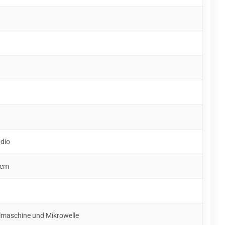
udio
 cm
lmaschine und Mikrowelle