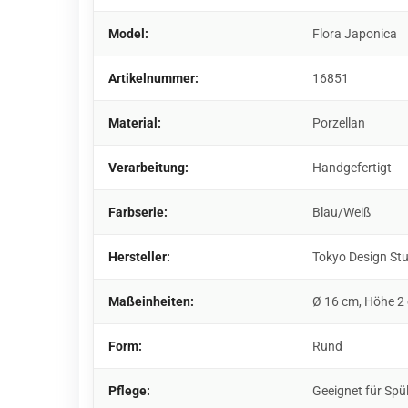
Model:
Flora Japonica
Artikelnummer:
16851
Material:
Porzellan
Verarbeitung:
Handgefertigt
Farbserie:
Blau/Weiß
Hersteller:
Tokyo Design St
Maßeinheiten:
Ø 16 cm, Höhe 2
Form:
Rund
Pflege:
Geeignet für Spü