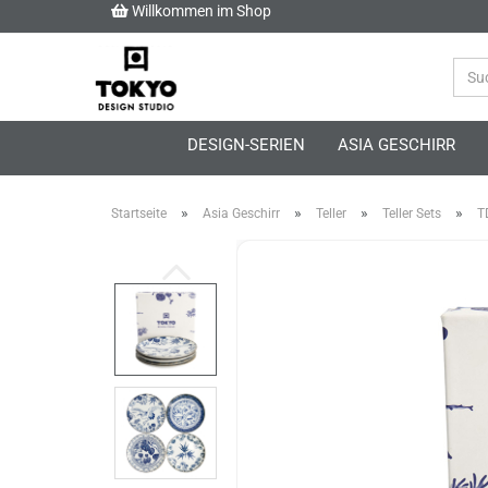
Willkommen im Shop
DESIGN-SERIEN
ASIA GESCHIRR
»
»
»
»
Startseite
Asia Geschirr
Teller
Teller Sets
T