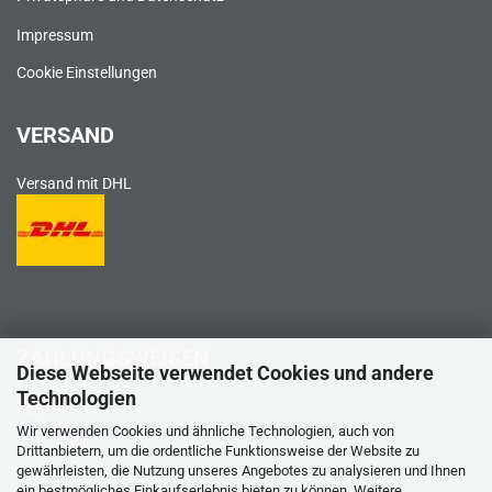
Impressum
Cookie Einstellungen
VERSAND
Versand mit DHL
ZAHLUNGSWEISEN
Diese Webseite verwendet Cookies und andere
Technologien
PayPal
Wir verwenden Cookies und ähnliche Technologien, auch von
Drittanbietern, um die ordentliche Funktionsweise der Website zu
gewährleisten, die Nutzung unseres Angebotes zu analysieren und Ihnen
ein bestmögliches Einkaufserlebnis bieten zu können. Weitere