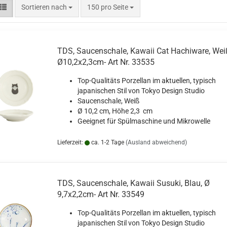
Sortieren nach
pro Seite
Sortieren nach
150 pro Seite
TDS, Saucenschale, Kawaii Cat Hachiware, Wei
Ø10,2x2,3cm- Art Nr. 33535
Top-Qualitäts Porzellan im aktuellen, typisch
japanischen Stil von Tokyo Design Studio
Saucenschale, Weiß
Ø 10,2 cm, Höhe 2,3 cm
Geeignet für Spülmaschine und Mikrowelle
Lieferzeit:
ca. 1-2 Tage
(Ausland abweichend)
TDS, Saucenschale, Kawaii Susuki, Blau, Ø
9,7x2,2cm- Art Nr. 33549
Top-Qualitäts Porzellan im aktuellen, typisch
japanischen Stil von Tokyo Design Studio