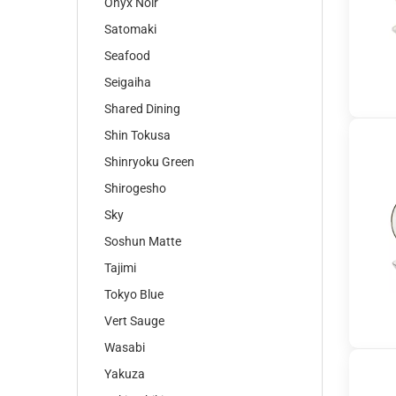
Onyx Noir
Satomaki
Seafood
Seigaiha
Shared Dining
Shin Tokusa
Shinryoku Green
Shirogesho
Sky
Soshun Matte
Tajimi
Tokyo Blue
Vert Sauge
Wasabi
Yakuza