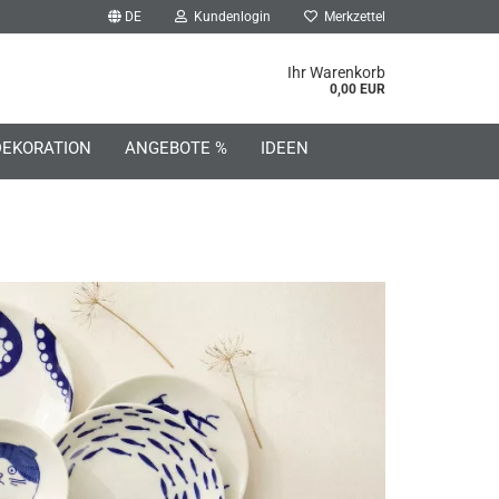
DE
Kundenlogin
Merkzettel
he...
Ihr Warenkorb
0,00 EUR
DEKORATION
ANGEBOTE %
IDEEN
o erstellen
wort vergessen?