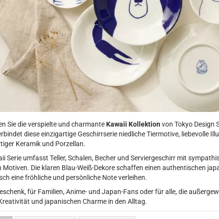
n Sie die verspielte und charmante
Kawaii Kollektion
von Tokyo Design S
erbindet diese einzigartige Geschirrserie niedliche Tiermotive, liebevolle 
iger Keramik und Porzellan.
ii Serie umfasst Teller, Schalen, Becher und Serviergeschirr mit sympat
n Motiven. Die klaren Blau-Weiß-Dekore schaffen einen authentischen japa
sch eine fröhliche und persönliche Note verleihen.
eschenk, für Familien, Anime- und Japan-Fans oder für alle, die außergewö
Kreativität und japanischen Charme in den Alltag.