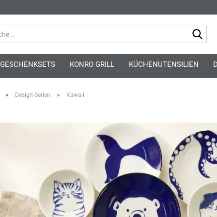
Suc
GESCHENKSETS
KONRO GRILL
KÜCHENUTENSILIEN
»
»
Design-Serien
Kawaii
Kont
Pass