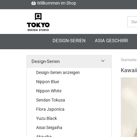
Willkommen im Shop
DESIGN-SERIEN
ASIA GESCHIRR
Startseite
Design-Serien
Kawaii
Design-Serien anzeigen
Nippon Blue
Nippon White
Sendan Tokusa
Flora Japonica
Yuzu Black
Aisai Seigaiha
Aka-cha