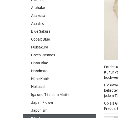
Arahake
Asakusa
Asashio
Blue Sakura
Cobalt Blue
Fujisakura
Green Cosmos
Hana Blue
Entdecke
Handmade
Kultur v
hochwert
Hime Kobiki
Die Kawa
Hokusai
beliebte
Iga und Titanium Matte
jedem Ti
Japan Flower
Ob als G
Freude, 
Japonism