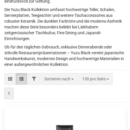
eindrucksvoll zur Geltung.
Die Yuzu Black Kollektion umfasst hochwertige Teller, Schalen,
Servierplatten, Teegeschirr und weitere Tischaccessoires aus
robuster Keramik. Die dunklen Farbtöne und die moderne Ästhetik
machen diese Serie besonders beliebt bei Liebhabern
zeitgenössischer Tischkultur, Fine Dining und Japandi-
Einrichtungen.
Ob für den täglichen Gebrauch, exklusive Dinnerabende oder
stilvolle Restaurantpräsentationen – Yuzu Black vereint japanische
Handwerkskunst, modernes Design und hochwertige Materialien in
einer außergewöhnlichen Kollektion.
FILTER
Sortieren nach
pro Seite
Sortieren nach
150 pro Seite
1