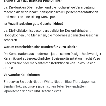
Eignet sich Yuzu Black für Fine Dining?
Ja. Die dunklen Oberflächen und die hochwertige Verarbeitung
machen die Serie ideal für anspruchsvolle Speisenpräsentationen
und moderne Fine-Dining-Konzepte.
Ist Yuzu Black eine gute Geschenkidee?
Ja. Die Kollektion ist besonders beliebt bei Designliebhabern,
Hobbyköchen und Menschen, die modernes japanisches Geschirr
schätzen.
Warum entscheiden sich Kunden für Yuzu Black?
Die Kombination aus modernem japanischem Design, hochwertiger
Keramik und außergewöhnlicher Speisenpräsentation macht Yuzu
Black zu einer der markantesten Kollektionen von Tokyo Design
Studio.
Verwandte Kollektionen
Entdecken Sie auch
Nippon White
,
Nippon Blue
,
Flora Japonica
,
Sendan Tokusa
, unsere
japanischen Teller
,
Servierplatten
,
japanischen Schalen
und
Geschenksets
.