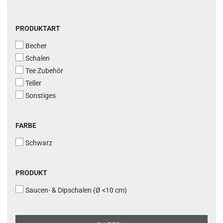
PRODUKTART
PRODUKTART
Becher
Schalen
Tee Zubehör
Teller
Sonstiges
FARBE
FARBE
Schwarz
PRODUKT
PRODUKT
Saucen- & Dipschalen (Ø <10 cm)