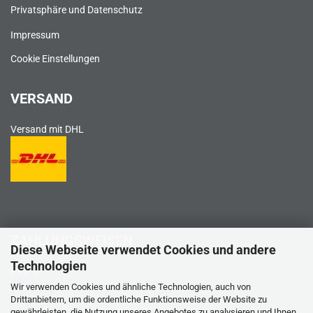
Privatsphäre und Datenschutz
Impressum
Cookie Einstellungen
VERSAND
Versand mit DHL
ZAHLUNGSWEISEN
Diese Webseite verwendet Cookies und andere
Technologien
PayPal
Wir verwenden Cookies und ähnliche Technologien, auch von
Drittanbietern, um die ordentliche Funktionsweise der Website zu
gewährleisten, die Nutzung unseres Angebotes zu analysieren und Ihnen