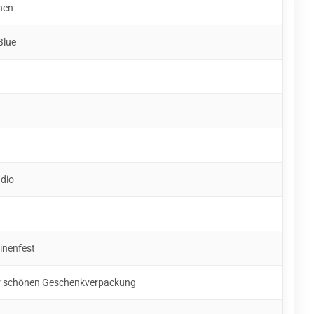
hen
Blue
udio
inenfest
ner schönen Geschenkverpackung