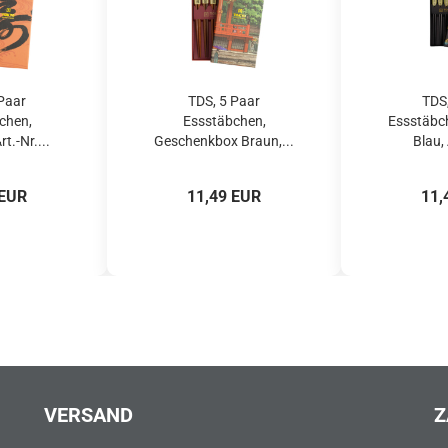
Paar
TDS, 5 Paar
TDS
chen,
Essstäbchen,
Essstäbc
t.-Nr....
Geschenkbox Braun,...
Blau, 
 EUR
11,49 EUR
11,
VERSAND
Z