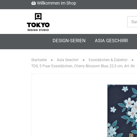
Willkommen im Shop
DESIGN-SERIEN
ASIA GESCHIRR
»
»
»
Startseite
Asia Geschirr
Essstäbchen & Zubehör
TDS, 5 Paar Essstäbchen, Cherry Blossom Blue, 22,5 cm, Art.-Nr