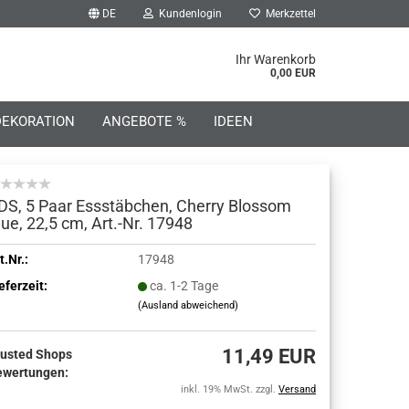
DE
Kundenlogin
Merkzettel
he...
Ihr Warenkorb
0,00 EUR
DEKORATION
ANGEBOTE %
IDEEN
DS, 5 Paar Essstäbchen, Cherry Blossom
lue, 22,5 cm, Art.-Nr. 17948
o erstellen
t.Nr.:
17948
eferzeit:
ca. 1-2 Tage
wort vergessen?
(Ausland abweichend)
11,49 EUR
rusted Shops
ewertungen:
inkl. 19% MwSt. zzgl.
Versand