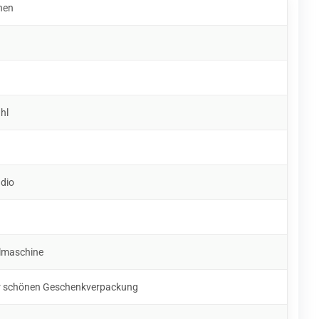
hen
ahl
udio
ülmaschine
ner schönen Geschenkverpackung