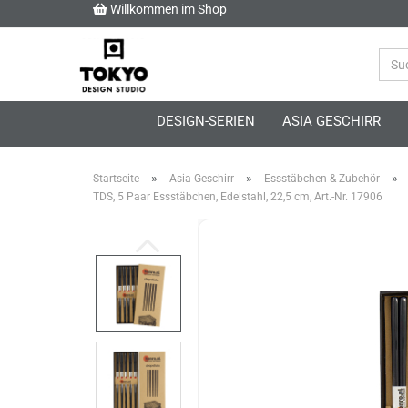
Willkommen im Shop
DESIGN-SERIEN
ASIA GESCHIRR
»
»
»
Startseite
Asia Geschirr
Essstäbchen & Zubehör
TDS, 5 Paar Essstäbchen, Edelstahl, 22,5 cm, Art.-Nr. 17906