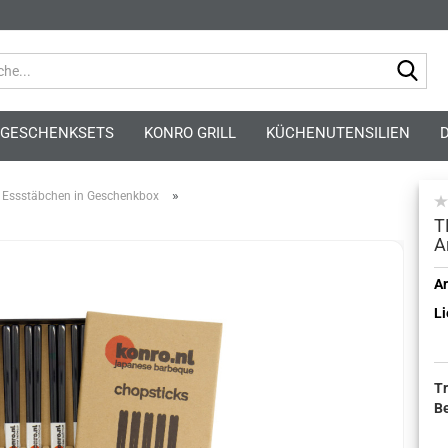
Suc
GESCHENKSETS
KONRO GRILL
KÜCHENUTENSILIEN
»
Essstäbchen in Geschenkbox
T
A
Kont
Ar
Li
Pass
T
B