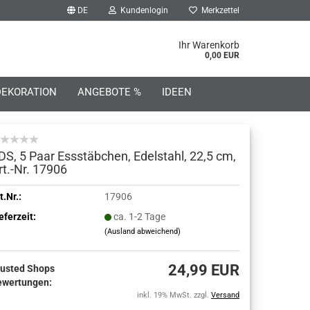
DE
Kundenlogin
Merkzettel
he...
Ihr Warenkorb
0,00 EUR
DEKORATION
ANGEBOTE %
IDEEN
DS, 5 Paar Essstäbchen, Edelstahl, 22,5 cm,
rt.-Nr. 17906
o erstellen
t.Nr.:
17906
eferzeit:
ca. 1-2 Tage
wort vergessen?
(Ausland abweichend)
24,99 EUR
rusted Shops
ewertungen:
inkl. 19% MwSt. zzgl.
Versand