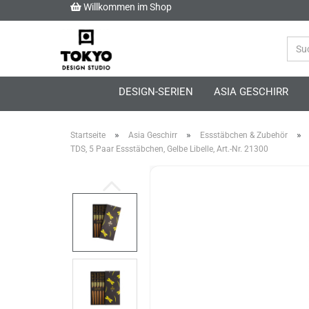
Willkommen im Shop
DESIGN-SERIEN
ASIA GESCHIRR
»
»
»
Startseite
Asia Geschirr
Essstäbchen & Zubehör
TDS, 5 Paar Essstäbchen, Gelbe Libelle, Art.-Nr. 21300