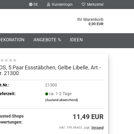
DE
Kundenlogin
Merkzettel
he...
Ihr Warenkorb
0,00 EUR
DEKORATION
ANGEBOTE %
IDEEN
DS, 5 Paar Essstäbchen, Gelbe Libelle, Art.-
r. 21300
o erstellen
t.Nr.:
21300
eferzeit:
ca. 1-2 Tage
wort vergessen?
(Ausland abweichend)
11,49 EUR
rusted Shops
ewertungen:
inkl. 19% MwSt. zzgl.
Versand