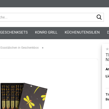
Suc
GESCHENKSETS
KONRO GRILL
KÜCHENUTENSILIEN
»
Essstäbchen in Geschenkbox
T
N
Kont
Ar
Li
Pass
T
B