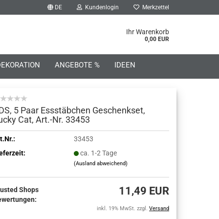
DE
Kundenlogin
Merkzettel
he...
Ihr Warenkorb
0,00 EUR
DEKORATION
ANGEBOTE %
IDEEN
DS, 5 Paar Essstäbchen Geschenkset,
ucky Cat, Art.-Nr. 33453
o erstellen
t.Nr.:
33453
eferzeit:
ca. 1-2 Tage
wort vergessen?
(Ausland abweichend)
11,49 EUR
rusted Shops
ewertungen:
inkl. 19% MwSt. zzgl.
Versand