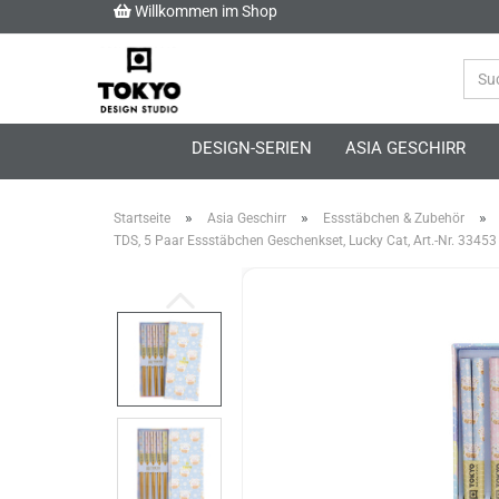
Willkommen im Shop
DESIGN-SERIEN
ASIA GESCHIRR
»
»
»
Startseite
Asia Geschirr
Essstäbchen & Zubehör
TDS, 5 Paar Essstäbchen Geschenkset, Lucky Cat, Art.-Nr. 33453