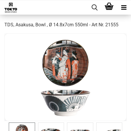
TDS, Asakusa, Bowl , Ø 14.8x7cm 550ml - Art Nr. 21555