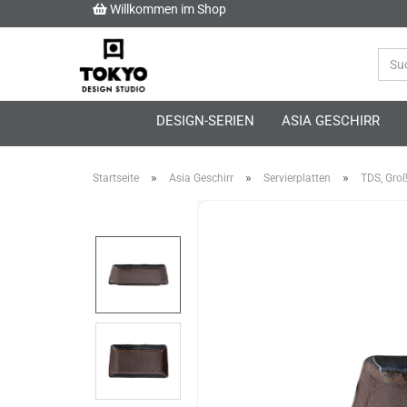
Willkommen im Shop
DESIGN-SERIEN
ASIA GESCHIRR
»
»
»
Startseite
Asia Geschirr
Servierplatten
TDS, Groß