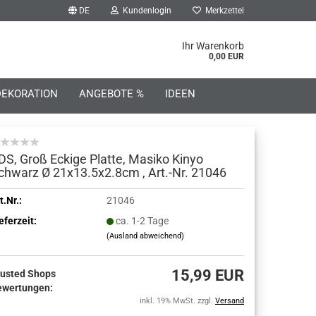
DE
Kundenlogin
Merkzettel
he...
Ihr Warenkorb
0,00 EUR
DEKORATION
ANGEBOTE %
IDEEN
DS, Groß Eckige Platte, Masiko Kinyo
chwarz Ø 21x13.5x2.8cm , Art.-Nr. 21046
o erstellen
t.Nr.:
21046
eferzeit:
ca. 1-2 Tage
wort vergessen?
(Ausland abweichend)
15,99 EUR
rusted Shops
ewertungen:
inkl. 19% MwSt. zzgl.
Versand