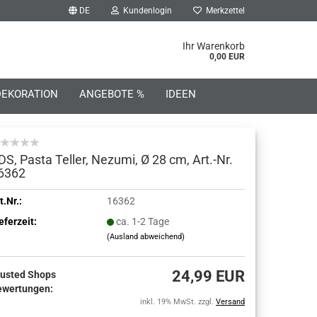
DE
Kundenlogin
Merkzettel
he...
Ihr Warenkorb
0,00 EUR
DEKORATION
ANGEBOTE %
IDEEN
DS, Pasta Teller, Nezumi, Ø 28 cm, Art.-Nr.
6362
o erstellen
t.Nr.:
16362
eferzeit:
ca. 1-2 Tage
wort vergessen?
(Ausland abweichend)
24,99 EUR
rusted Shops
ewertungen:
inkl. 19% MwSt. zzgl.
Versand