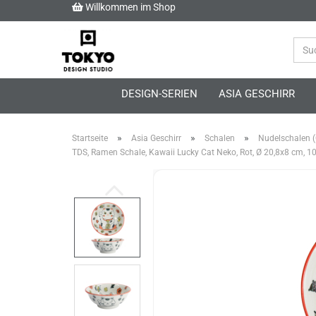
Willkommen im Shop
DESIGN-SERIEN
ASIA GESCHIRR
»
»
»
Startseite
Asia Geschirr
Schalen
Nudelschalen (
TDS, Ramen Schale, Kawaii Lucky Cat Neko, Rot, Ø 20,8x8 cm, 10