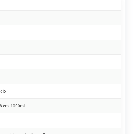
t
udio
 8 cm, 1000ml