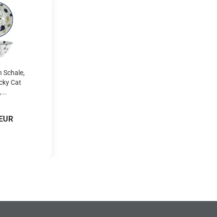
 Schale,
cky Cat
...
 EUR