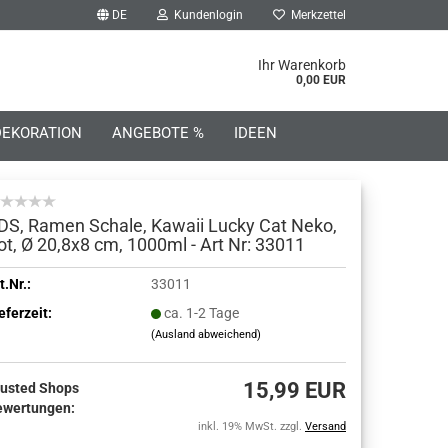
DE
Kundenlogin
Merkzettel
he...
Ihr Warenkorb
0,00 EUR
DEKORATION
ANGEBOTE %
IDEEN
DS, Ramen Schale, Kawaii Lucky Cat Neko,
ot, Ø 20,8x8 cm, 1000ml - Art Nr: 33011
o erstellen
t.Nr.:
33011
eferzeit:
ca. 1-2 Tage
wort vergessen?
(Ausland abweichend)
15,99 EUR
rusted Shops
ewertungen:
inkl. 19% MwSt. zzgl.
Versand