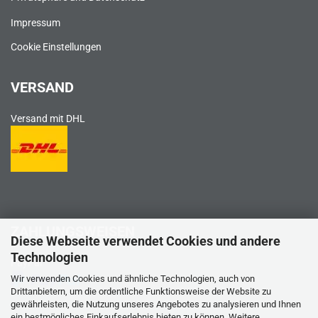
Impressum
Cookie Einstellungen
VERSAND
Versand mit DHL
ZAHLUNGSWEISEN
Diese Webseite verwendet Cookies und andere
Technologien
PayPal
Wir verwenden Cookies und ähnliche Technologien, auch von
Drittanbietern, um die ordentliche Funktionsweise der Website zu
gewährleisten, die Nutzung unseres Angebotes zu analysieren und Ihnen
ein bestmögliches Einkaufserlebnis bieten zu können. Weitere