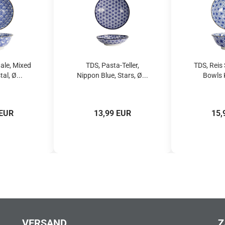
ale, Mixed
TDS, Pasta-Teller,
TDS, Reis
al, Ø...
Nippon Blue, Stars, Ø...
Bowls K
 EUR
13,99 EUR
15,
VERSAND
Z