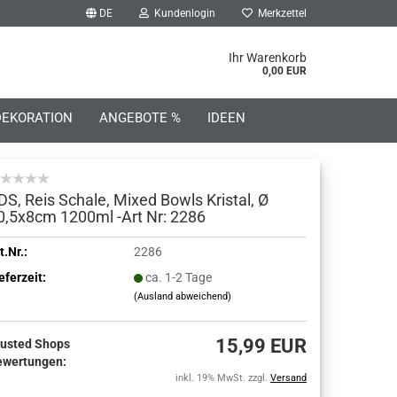
DE
Kundenlogin
Merkzettel
he...
Ihr Warenkorb
0,00 EUR
DEKORATION
ANGEBOTE %
IDEEN
DS, Reis Schale, Mixed Bowls Kristal, Ø
0,5x8cm 1200ml -Art Nr: 2286
o erstellen
t.Nr.:
2286
eferzeit:
ca. 1-2 Tage
wort vergessen?
(Ausland abweichend)
15,99 EUR
rusted Shops
ewertungen:
inkl. 19% MwSt. zzgl.
Versand