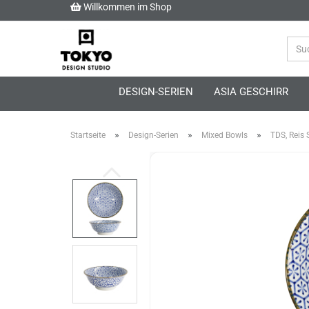
Willkommen im Shop
DESIGN-SERIEN
ASIA GESCHIRR
»
»
»
Startseite
Design-Serien
Mixed Bowls
TDS, Reis 