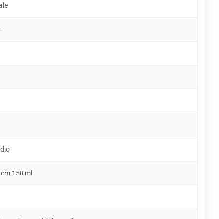
ale
r
udio
3 cm 150 ml