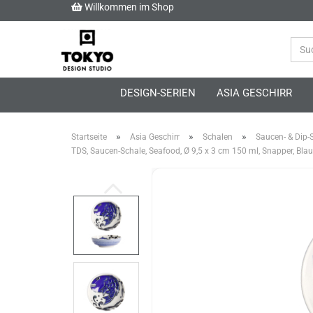
Willkommen im Shop
DESIGN-SERIEN
ASIA GESCHIRR
»
»
»
Startseite
Asia Geschirr
Schalen
Saucen- & Dip-
TDS, Saucen-Schale, Seafood, Ø 9,5 x 3 cm 150 ml, Snapper, Blau 