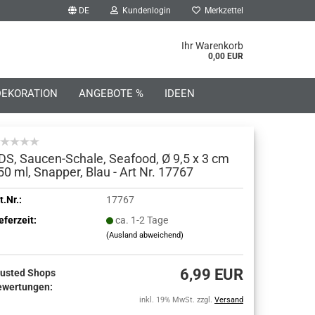
DE
Kundenlogin
Merkzettel
he...
Ihr Warenkorb
0,00 EUR
DEKORATION
ANGEBOTE %
IDEEN
DS, Saucen-Schale, Seafood, Ø 9,5 x 3 cm
50 ml, Snapper, Blau - Art Nr. 17767
o erstellen
t.Nr.:
17767
eferzeit:
ca. 1-2 Tage
wort vergessen?
(Ausland abweichend)
6,99 EUR
rusted Shops
ewertungen:
inkl. 19% MwSt. zzgl.
Versand