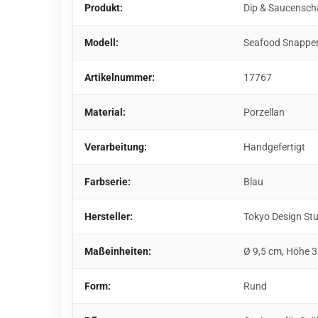
Produkt:
Dip & Saucensch
Modell:
Seafood Snappe
Artikelnummer:
17767
Material:
Porzellan
Verarbeitung:
Handgefertigt
Farbserie:
Blau
Hersteller:
Tokyo Design St
Maßeinheiten:
Ø 9,5 cm, Höhe 
Form:
Rund