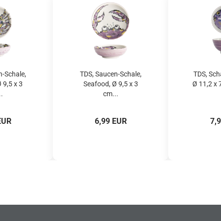
-Schale,
TDS, Saucen-Schale,
TDS, Sch
 9,5 x 3
Seafood, Ø 9,5 x 3
Ø 11,2 x 
.
cm...
EUR
6,99 EUR
7,