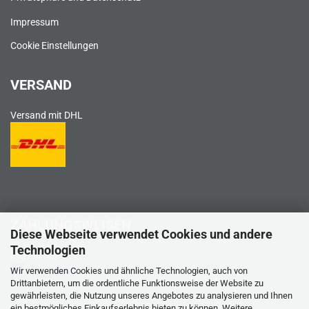
Impressum
Cookie Einstellungen
VERSAND
Versand mit DHL
ZAHLUNGSWEISEN
Diese Webseite verwendet Cookies und andere
Technologien
PayPal
Wir verwenden Cookies und ähnliche Technologien, auch von
Drittanbietern, um die ordentliche Funktionsweise der Website zu
gewährleisten, die Nutzung unseres Angebotes zu analysieren und Ihnen
ein bestmögliches Einkaufserlebnis bieten zu können. Weitere