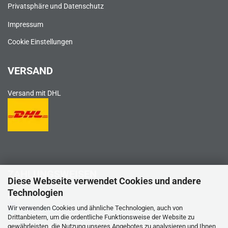
Privatsphäre und Datenschutz
Impressum
Cookie Einstellungen
VERSAND
Versand mit DHL
ZAHLUNGSWEISEN
Diese Webseite verwendet Cookies und andere
Technologien
PayPal
Wir verwenden Cookies und ähnliche Technologien, auch von
Drittanbietern, um die ordentliche Funktionsweise der Website zu
gewährleisten, die Nutzung unseres Angebotes zu analysieren und Ihnen