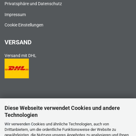
Privatsphäre und Datenschutz
Impressum
Cookie Einstellungen
VERSAND
Versand mit DHL
ZAHLUNGSWEISEN
Diese Webseite verwendet Cookies und andere
Technologien
PayPal
Wir verwenden Cookies und ähnliche Technologien, auch von
Drittanbietern, um die ordentliche Funktionsweise der Website zu
gewährleisten, die Nutzung unseres Angebotes zu analysieren und Ihnen