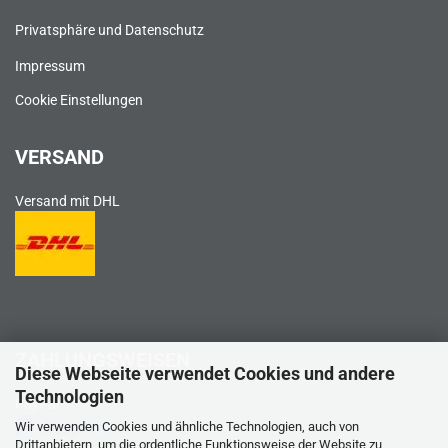
Privatsphäre und Datenschutz
Impressum
Cookie Einstellungen
VERSAND
Versand mit DHL
ZAHLUNGSWEISEN
Diese Webseite verwendet Cookies und andere
Technologien
PayPal
Wir verwenden Cookies und ähnliche Technologien, auch von
Drittanbietern, um die ordentliche Funktionsweise der Website zu