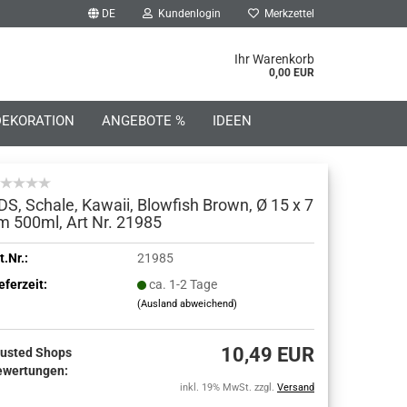
DE
Kundenlogin
Merkzettel
he...
Ihr Warenkorb
0,00 EUR
DEKORATION
ANGEBOTE %
IDEEN
DS, Schale, Kawaii, Blowfish Brown, Ø 15 x 7
m 500ml, Art Nr. 21985
o erstellen
t.Nr.:
21985
eferzeit:
ca. 1-2 Tage
wort vergessen?
(Ausland abweichend)
10,49 EUR
rusted Shops
ewertungen:
inkl. 19% MwSt. zzgl.
Versand