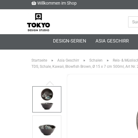
Willkommen im Shop
DESIGN-SERIEN
ASIA GESCHIRR
»
»
»
Startseite
Asia Geschirr
Schalen
Reis- & Müslisc
TDS, Schale, Kawaii, Blowfish Brown, Ø 15 x 7 cm 500ml, Art Nr.