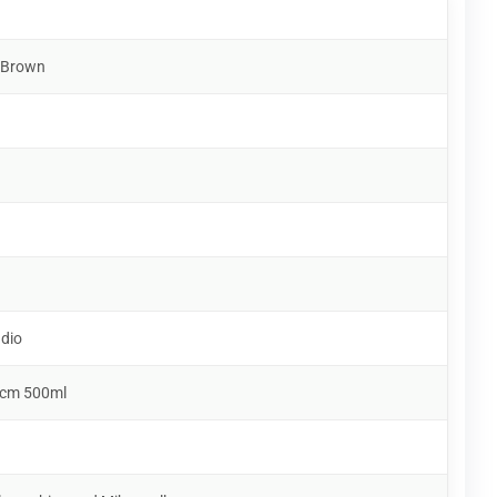
h Brown
udio
 cm 500ml