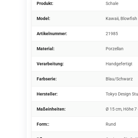
Produkt:
Schale
Model:
Kawaii, Blowfis
Artikelnummer:
21985
Material:
Porzellan
Verarbeitung:
Handgefertigt
Farbserie:
Blau/Schwarz
Hersteller:
Tokyo Design St
Maßeinheiten:
Ø 15 cm, Höhe 7
Form::
Rund