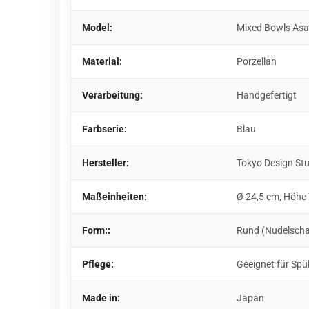
Model:
Mixed Bowls As
Material:
Porzellan
Verarbeitung:
Handgefertigt
Farbserie:
Blau
Hersteller:
Tokyo Design St
Maßeinheiten:
Ø 24,5 cm, Höhe 
Form::
Rund (Nudelscha
Pflege:
Geeignet für Spü
Made in:
Japan