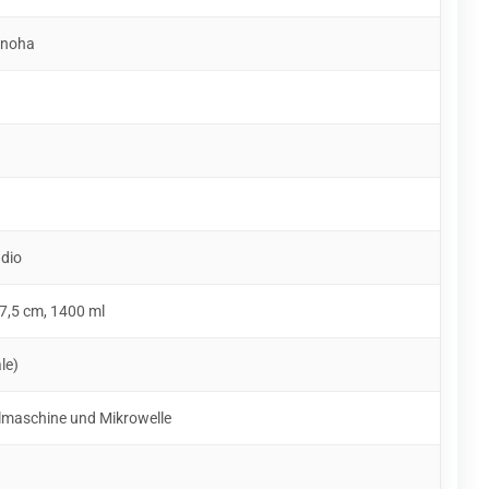
anoha
udio
7,5 cm, 1400 ml
le)
lmaschine und Mikrowelle