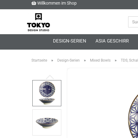
Willkommen im Shop
DESIGN-SERIEN
ASIA GESCHIRR
»
»
»
Startseite
Design-Serien
Mixed Bowls
TDS, Scha