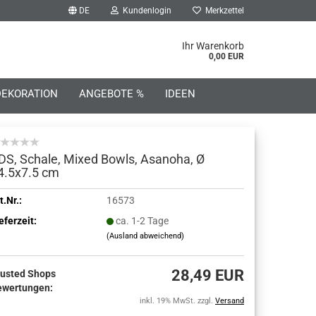
DE
Kundenlogin
Merkzettel
he...
Ihr Warenkorb
0,00 EUR
DEKORATION
ANGEBOTE %
IDEEN
DS, Schale, Mixed Bowls, Asanoha, Ø
4.5x7.5 cm
o erstellen
t.Nr.:
16573
eferzeit:
ca. 1-2 Tage
wort vergessen?
(Ausland abweichend)
28,49 EUR
rusted Shops
ewertungen:
inkl. 19% MwSt. zzgl.
Versand