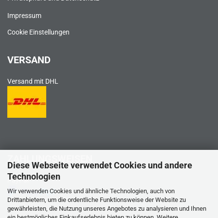
Impressum
Cookie Einstellungen
VERSAND
Versand mit DHL
ZAHLUNGSWEISEN
Diese Webseite verwendet Cookies und andere
Technologien
PayPal
Wir verwenden Cookies und ähnliche Technologien, auch von
Drittanbietern, um die ordentliche Funktionsweise der Website zu
gewährleisten, die Nutzung unseres Angebotes zu analysieren und Ihnen
ein bestmögliches Einkaufserlebnis bieten zu können. Weitere