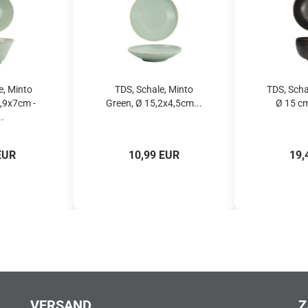
e, Minto
TDS, Schale, Minto
TDS, Scha
,9x7cm -
Green, Ø 15,2x4,5cm...
Ø 15 cm,
..
EUR
10,99 EUR
19,
VERSAND
Z