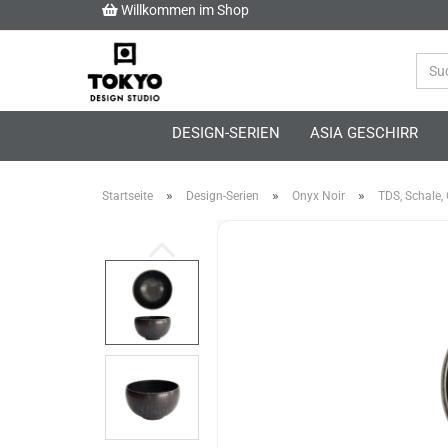
Willkommen im Shop
DESIGN-SERIEN
ASIA GESCHIRR
»
»
»
Startseite
Design-Serien
Onyx Noir
TDS, Schale, 