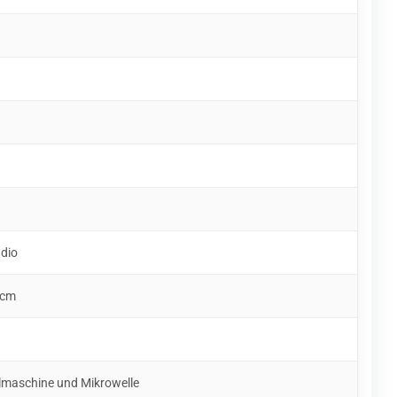
udio
 cm
lmaschine und Mikrowelle