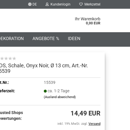
DE
Kundenlogin
Merkzettel
he...
Ihr Warenkorb
0,00 EUR
DEKORATION
ANGEBOTE %
IDEEN
DS, Schale, Onyx Noir, Ø 13 cm, Art.-Nr.
5539
o erstellen
t.Nr.:
15539
eferzeit:
ca. 1-2 Tage
wort vergessen?
(Ausland abweichend)
14,49 EUR
rusted Shops
ewertungen:
inkl. 19% MwSt. zzgl.
Versand