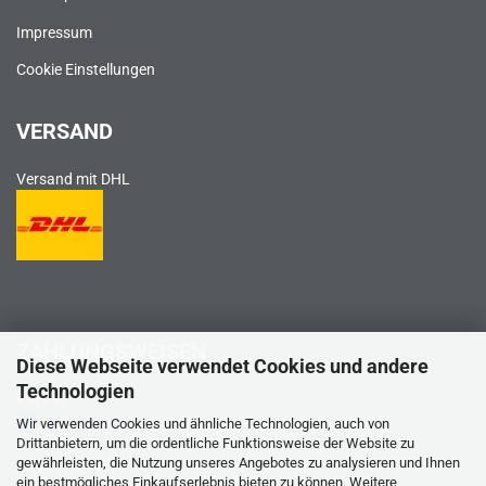
Impressum
Cookie Einstellungen
VERSAND
Versand mit DHL
ZAHLUNGSWEISEN
Diese Webseite verwendet Cookies und andere
Technologien
PayPal
Wir verwenden Cookies und ähnliche Technologien, auch von
Drittanbietern, um die ordentliche Funktionsweise der Website zu
gewährleisten, die Nutzung unseres Angebotes zu analysieren und Ihnen
ein bestmögliches Einkaufserlebnis bieten zu können. Weitere