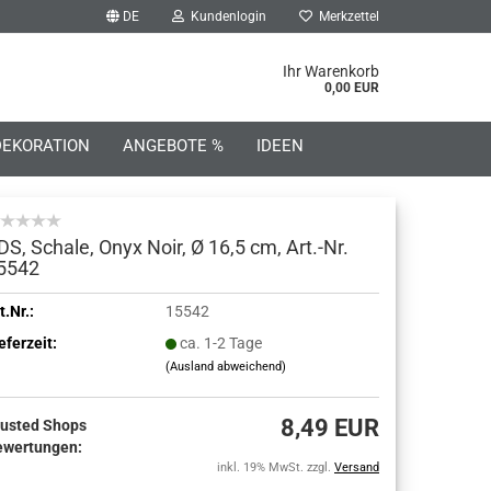
DE
Kundenlogin
Merkzettel
he...
Ihr Warenkorb
0,00 EUR
DEKORATION
ANGEBOTE %
IDEEN
DS, Schale, Onyx Noir, Ø 16,5 cm, Art.-Nr.
5542
o erstellen
t.Nr.:
15542
eferzeit:
ca. 1-2 Tage
wort vergessen?
(Ausland abweichend)
8,49 EUR
rusted Shops
ewertungen:
inkl. 19% MwSt. zzgl.
Versand