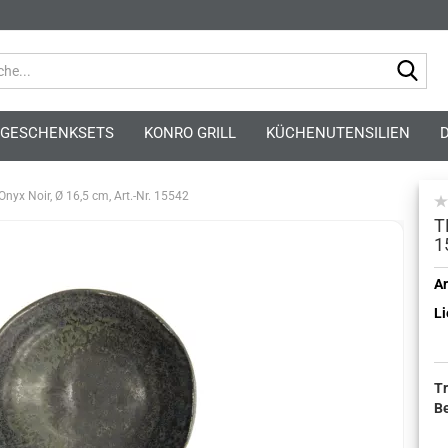
Suc
GESCHENKSETS
KONRO GRILL
KÜCHENUTENSILIEN
Onyx Noir, Ø 16,5 cm, Art.-Nr. 15542
T
1
Kont
Ar
Li
Pass
T
B