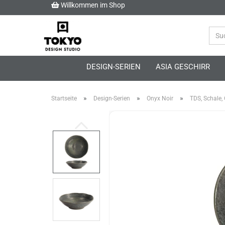
Willkommen im Shop
DESIGN-SERIEN
ASIA GESCHIRR
»
»
»
Startseite
Design-Serien
Onyx Noir
TDS, Schale, 