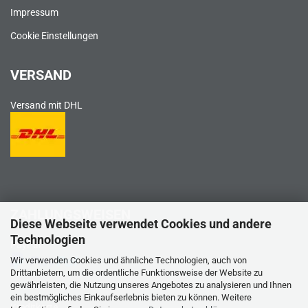
Impressum
Cookie Einstellungen
VERSAND
Versand mit DHL
ZAHLUNGSWEISEN
Diese Webseite verwendet Cookies und andere
Technologien
PayPal
Wir verwenden Cookies und ähnliche Technologien, auch von
Drittanbietern, um die ordentliche Funktionsweise der Website zu
gewährleisten, die Nutzung unseres Angebotes zu analysieren und Ihnen
ein bestmögliches Einkaufserlebnis bieten zu können. Weitere
Kreditkarte