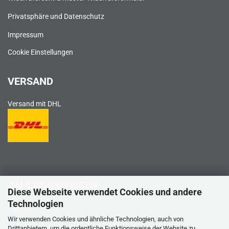
Privatsphäre und Datenschutz
Impressum
Cookie Einstellungen
VERSAND
Versand mit DHL
ZAHLUNGSWEISEN
Diese Webseite verwendet Cookies und andere
Technologien
PayPal
Wir verwenden Cookies und ähnliche Technologien, auch von
Drittanbietern, um die ordentliche Funktionsweise der Website zu