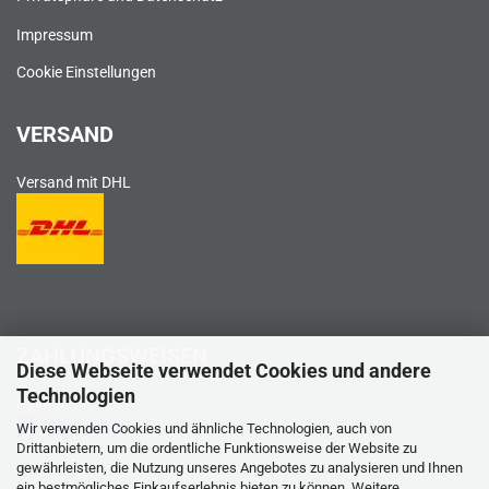
Impressum
Cookie Einstellungen
VERSAND
Versand mit DHL
ZAHLUNGSWEISEN
Diese Webseite verwendet Cookies und andere
Technologien
PayPal
Wir verwenden Cookies und ähnliche Technologien, auch von
Drittanbietern, um die ordentliche Funktionsweise der Website zu
gewährleisten, die Nutzung unseres Angebotes zu analysieren und Ihnen
ein bestmögliches Einkaufserlebnis bieten zu können. Weitere