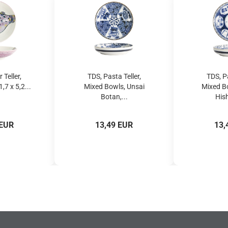
 Teller,
TDS, Pasta Teller,
TDS, Pa
,7 x 5,2...
Mixed Bowls, Unsai
Mixed B
Botan,...
His
 EUR
13,49 EUR
13,