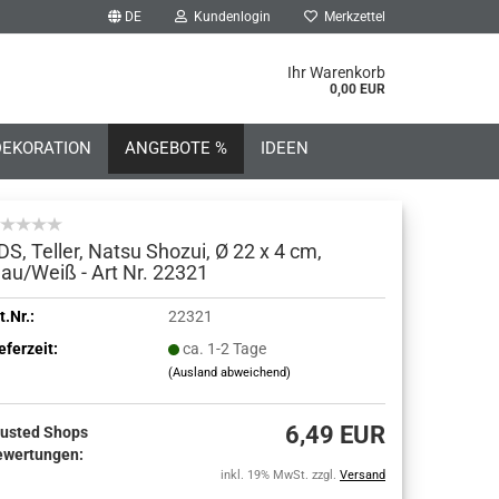
DE
Kundenlogin
Merkzettel
he...
Ihr Warenkorb
0,00 EUR
DEKORATION
ANGEBOTE %
IDEEN
DS, Teller, Natsu Shozui, Ø 22 x 4 cm,
lau/Weiß - Art Nr. 22321
o erstellen
t.Nr.:
22321
eferzeit:
ca. 1-2 Tage
wort vergessen?
(Ausland abweichend)
6,49 EUR
rusted Shops
ewertungen:
inkl. 19% MwSt. zzgl.
Versand