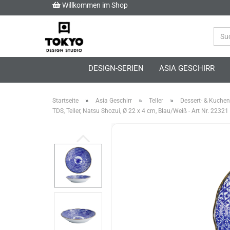
Willkommen im Shop
DESIGN-SERIEN
ASIA GESCHIRR
»
»
»
Startseite
Asia Geschirr
Teller
Dessert- & Kuchent
TDS, Teller, Natsu Shozui, Ø 22 x 4 cm, Blau/Weiß - Art Nr. 22321