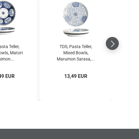
sta Teller,
TDS, Pasta Teller,
owls, Matori
Mixed Bowls,
himon...
Marumon Sarasa,...
49 EUR
13,49 EUR