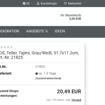
DE
Kundenlogin
Merkzettel
he...
Ihr Warenkorb
0,00 EUR
DEKORATION
ANGEBOTE %
IDEEN
DS, Teller, Tajimi, Grau/Weiß, 31.7x11.2cm,
rt.-Nr. 21825
o erstellen
t.Nr.:
21825
eferzeit:
ca. 1-2 Tage
wort vergessen?
(Ausland abweichend)
20,49 EUR
rusted Shops
ewertungen:
inkl. 19% MwSt. zzgl.
Versand