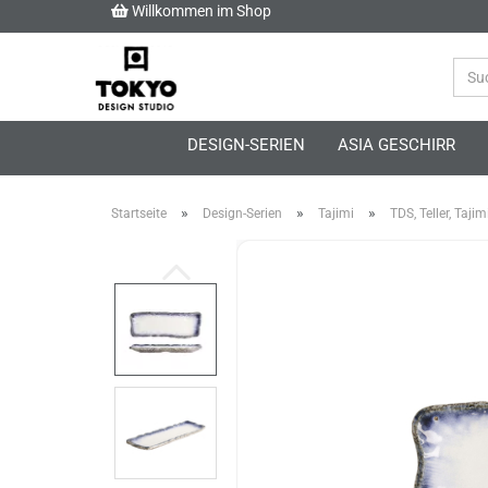
Willkommen im Shop
DESIGN-SERIEN
ASIA GESCHIRR
»
»
»
Startseite
Design-Serien
Tajimi
TDS, Teller, Taji